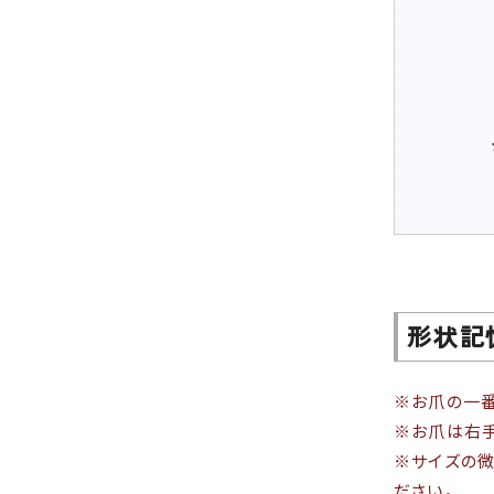
形状記
※お爪の一番
※お爪は右手
※サイズの微
ださい。